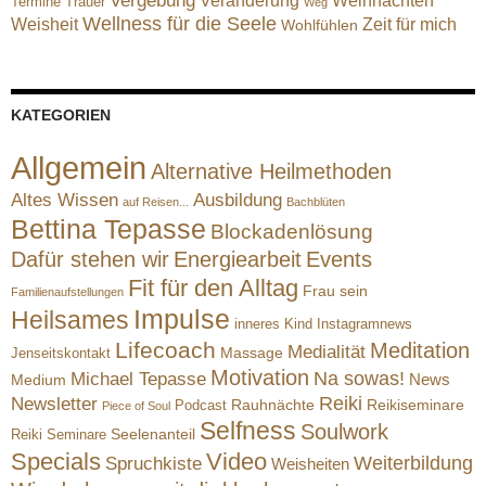
Vergebung
Veränderung
Weihnachten
Termine
Trauer
Weg
Wellness für die Seele
Weisheit
Zeit für mich
Wohlfühlen
KATEGORIEN
Allgemein
Alternative Heilmethoden
Altes Wissen
Ausbildung
auf Reisen...
Bachblüten
Bettina Tepasse
Blockadenlösung
Dafür stehen wir
Energiearbeit
Events
Fit für den Alltag
Frau sein
Familienaufstellungen
Impulse
Heilsames
inneres Kind
Instagramnews
Lifecoach
Meditation
Medialität
Massage
Jenseitskontakt
Motivation
Na sowas!
Michael Tepasse
News
Medium
Reiki
Newsletter
Rauhnächte
Reikiseminare
Podcast
Piece of Soul
Selfness
Soulwork
Reiki Seminare
Seelenanteil
Specials
Video
Weiterbildung
Spruchkiste
Weisheiten