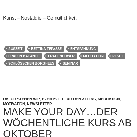
Kunst – Nostalgie – Gemütlichkeit
AUSZEIT
BETTINA TEPASSE
ENTSPANNUNG
FRAU IN BALANCE
FRAUENPOWER
MEDITATION
RESET
SCHLÖSSCHEN BORGHEES
SEMINAR
DAFÜR STEHEN WIR
,
EVENTS
,
FIT FÜR DEN ALLTAG
,
MEDITATION
,
MOTIVATION
,
NEWSLETTER
MAKE YOUR DAY…DER
WÖCHENTLICHE KURS AB
OKTOBER