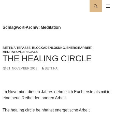
Zum
Suchen
Wellness für die Seele
Inhalt
PRIMÄR
springen
MENÜ
Schlagwort-Archiv: Meditation
BETTINA TEPASSE
,
BLOCKADENLÖSUNG
,
ENERGIEARBEIT
,
MEDITATION
,
SPECIALS
THE HEALING CIRCLE
21. NOVEMBER 2018
BETTINA
Im November diesen Jahres nehme ich Euch erstmals mit in
eine neue Reihe der inneren Arbeit.
The healing circle beinhaltet energetische Arbeit,