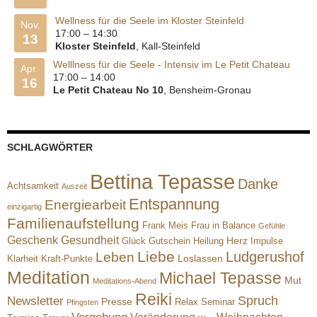
Wellness für die Seele im Kloster Steinfeld
Nov.
17:00
–
14:30
13
Kloster Steinfeld
, Kall-Steinfeld
Welllness für die Seele - Intensiv im Le Petit Chateau
Apr.
17:00
–
14:00
16
Le Petit Chateau No 10
, Bensheim-Gronau
SCHLAGWÖRTER
Bettina Tepasse
Danke
Achtsamkeit
Auszeit
Entspannung
Energiearbeit
einzigartig
Familienaufstellung
Frank Meis
Frau in Balance
Gefühle
Geschenk
Gesundheit
Herz
Glück
Gutschein
Heilung
Impulse
Liebe
Ludgerushof
Leben
Loslassen
Klarheit
Kraft-Punkte
Meditation
Michael Tepasse
Mut
Meditations-Abend
Reiki
Spruch
Newsletter
Presse
Relax
Seminar
Pfingsten