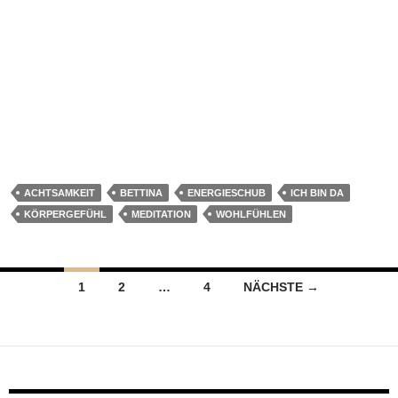
ACHTSAMKEIT
BETTINA
ENERGIESCHUB
ICH BIN DA
KÖRPERGEFÜHL
MEDITATION
WOHLFÜHLEN
Beitragsnavigation
1
2
…
4
NÄCHSTE →