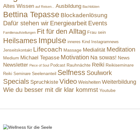
Altes Wissen
Ausbildung
auf Reisen...
Bachblüten
Bettina Tepasse
Blockadenlösung
Dafür stehen wir
Energiearbeit
Events
Fit für den Alltag
Frau sein
Familienaufstellungen
Impulse
Heilsames
inneres Kind
Instagramnews
Lifecoach
Meditation
Medialität
Massage
Jenseitskontakt
Motivation
Na sowas!
Michael Tepasse
News
Medium
Reiki
Newsletter
Rauhnächte
Reikiseminare
Podcast
Piece of Soul
Selfness
Soulwork
Reiki Seminare
Seelenanteil
Specials
Video
Weiterbildung
Spruchkiste
Weisheiten
Wie du besser mit dir klar kommst
Youtube