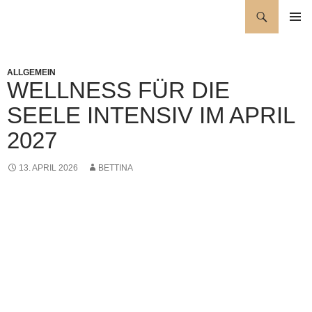
Zum
Suchen
Wellness für die Seele
Inhalt
PRIMÄR
springen
MENÜ
ALLGEMEIN
WELLNESS FÜR DIE
SEELE INTENSIV IM APRIL
2027
13. APRIL 2026
BETTINA