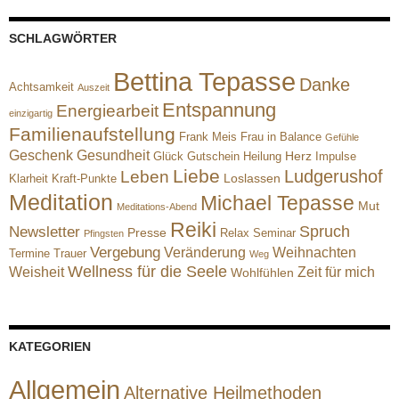
SCHLAGWÖRTER
Bettina Tepasse
Danke
Achtsamkeit
Auszeit
Entspannung
Energiearbeit
einzigartig
Familienaufstellung
Frank Meis
Frau in Balance
Gefühle
Geschenk
Gesundheit
Herz
Glück
Gutschein
Heilung
Impulse
Liebe
Ludgerushof
Leben
Loslassen
Klarheit
Kraft-Punkte
Meditation
Michael Tepasse
Mut
Meditations-Abend
Reiki
Spruch
Newsletter
Presse
Relax
Seminar
Pfingsten
Vergebung
Veränderung
Weihnachten
Termine
Trauer
Weg
Wellness für die Seele
Weisheit
Zeit für mich
Wohlfühlen
KATEGORIEN
Allgemein
Alternative Heilmethoden