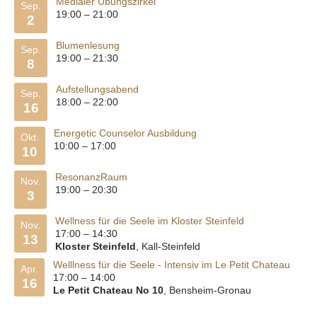
Medialer Übungszirkel
Sep.
19:00
–
21:00
2
Blumenlesung
Sep.
19:00
–
21:30
8
Aufstellungsabend
Sep.
18:00
–
22:00
16
Energetic Counselor Ausbildung
Okt.
10:00
–
17:00
10
ResonanzRaum
Nov.
19:00
–
20:30
3
Wellness für die Seele im Kloster Steinfeld
Nov.
17:00
–
14:30
13
Kloster Steinfeld
, Kall-Steinfeld
Welllness für die Seele - Intensiv im Le Petit Chateau
Apr.
17:00
–
14:00
16
Le Petit Chateau No 10
, Bensheim-Gronau