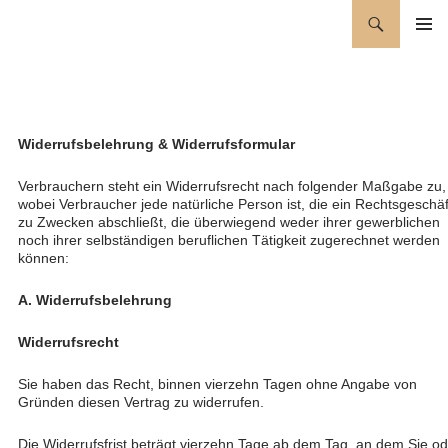
Zum
Suchen
Wellness für die Seele
Inhalt
PRIMÄR
springen
MENÜ
Widerrufsbelehrung & Widerrufsformular
Verbrauchern steht ein Widerrufsrecht nach folgender Maßgabe zu,
wobei Verbraucher jede natürliche Person ist, die ein Rechtsgeschäf
zu Zwecken abschließt, die überwiegend weder ihrer gewerblichen
noch ihrer selbständigen beruflichen Tätigkeit zugerechnet werden
können:
A. Widerrufsbelehrung
Widerrufsrecht
Sie haben das Recht, binnen vierzehn Tagen ohne Angabe von
Gründen diesen Vertrag zu widerrufen.
Die Widerrufsfrist beträgt vierzehn Tage ab dem Tag, an dem Sie od