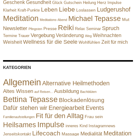
Geschenk
Gesundheit
Herz
Glück
Gutschein
Heilung
Impulse
Liebe
Ludgerushof
Leben
Loslassen
Klarheit
Kraft-Punkte
Meditation
Michael Tepasse
Mut
Meditations-Abend
Reiki
Spruch
Newsletter
Presse
Relax
Seminar
Pfingsten
Vergebung
Veränderung
Weihnachten
Termine
Trauer
Weg
Wellness für die Seele
Weisheit
Zeit für mich
Wohlfühlen
KATEGORIEN
Allgemein
Alternative Heilmethoden
Altes Wissen
Ausbildung
auf Reisen...
Bachblüten
Bettina Tepasse
Blockadenlösung
Dafür stehen wir
Energiearbeit
Events
Fit für den Alltag
Frau sein
Familienaufstellungen
Impulse
Heilsames
inneres Kind
Instagramnews
Lifecoach
Meditation
Medialität
Massage
Jenseitskontakt