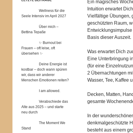
Ein magisches Wochen
Intuition erwartet Di
Wellness für die
Vielfältige Übungen, 
Seele Intensiv im April 2027
geschützten Raum, w
Über mich –
Entwicklungsimpulse 
Bettina Tepaße
Basis dieser Auszeit.
✨ Burnout bei
Frauen – oft leise, oft
Was erwartet Dich z
übersehen ✨
Eine Unterbringung 
Deine Energie ist
(für eine Einzelnutzu
kostbar – doch wann spüren
2 Übernachtungen mit
wir, dass wir anderer
Wasser, Tee, Kaffee 
Menschen Emotionen reiten?
I am allowed.
Decken, Matten, Handt
gesamte Wochenende 
Verabschiede das
Alte aus 2025 – und starte
neu durch
In der wunderschönen 
denkmalgeschützte Ho
The Moment We
Stand
besteht aus einem g