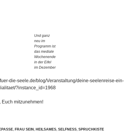
Und ganz
neu im
Programm ist
das mediale
Wochenende
in der Eifel
im Dezember
fuer-die-seele.de/blog/Veranstaltung/deine-seelenreise-ein-
alitaet/?instance_id=1968
f, Euch mitzunehmen!
EPASSE
,
FRAU SEIN
,
HEILSAMES
,
SELFNESS
,
SPRUCHKISTE