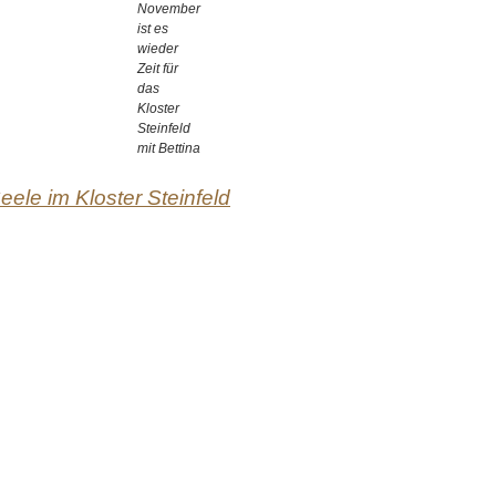
November
ist es
wieder
Zeit für
das
Kloster
Steinfeld
mit Bettina
eele im Kloster Steinfeld