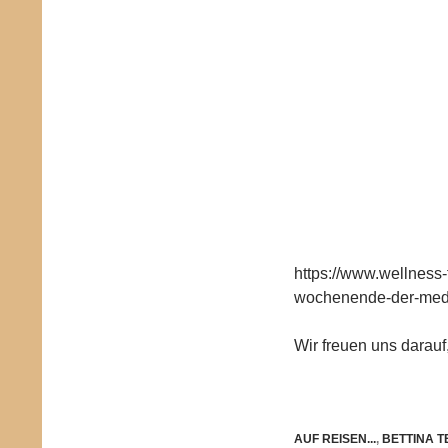
https://www.wellness-
wochenende-der-medi
Wir freuen uns darau
AUF REISEN...
,
BETTINA T