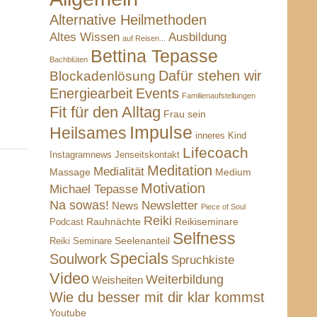
Alternative Heilmethoden
Altes Wissen
Ausbildung
auf Reisen...
Bettina Tepasse
Bachblüten
Dafür stehen wir
Blockadenlösung
Energiearbeit
Events
Familienaufstellungen
Fit für den Alltag
Frau sein
Impulse
Heilsames
inneres Kind
Lifecoach
Instagramnews
Jenseitskontakt
Meditation
Medialität
Massage
Medium
Motivation
Michael Tepasse
Na sowas!
Newsletter
News
Piece of Soul
Reiki
Rauhnächte
Reikiseminare
Podcast
Selfness
Reiki Seminare
Seelenanteil
Specials
Soulwork
Spruchkiste
Video
Weiterbildung
Weisheiten
Wie du besser mit dir klar kommst
Youtube