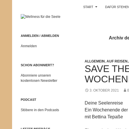
Suchen
Wellness für die Seele
START
DAFÜR STEHEN
Zum
Zentrum für
Persönlichkeitentwicklung,
Inhalt
Entspannung und seelische
springen
Gesundheit
ANMELDEN / ABMELDEN
Archiv d
Anmelden
ALLGEMEIN
,
AUF REISEN..
SAVE THE
SCHON ABONNIERT?
Abonniere unseren
WOCHEN
kostenlosen Newsletter
3. OKTOBER 2021
PODCAST
Deine Seelenreise
Ein Wochenende der M
Stöbere in den Podcasts
mit Bettina Tepaße
LETZTE BEITRÄGE