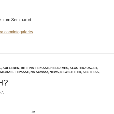
ick zum Seminarort
ra.com/fotogalerie/
.
,
AUFLEBEN
,
BETTINA TEPASSE
,
HEILSAMES
,
KLOSTERAUSZEIT
,
,
MICHAEL TEPASSE
,
NA SOWAS!
,
NEWS
,
NEWSLETTER
,
SELFNESS
,
H?
NA
Im