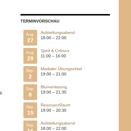
TERMINVORSCHAU
Aufstellungsabend
Aug.
18:00
–
22:00
27
Spirit & Colours
Aug.
11:00
–
16:00
29
Medialer Übungszirkel
Sep.
19:00
–
21:00
2
Blumenlesung
Sep.
19:00
–
21:30
s
8
ResonanzRaum
Sep.
19:00
–
20:30
15
Aufstellungsabend
Sep.
18:00
–
22:00
16