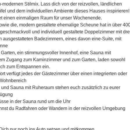
-modernen Stilmix. Lass dich von der reizvollen, ländlichen
el und dem individuellen Ambiente dieses Hauses inspirieren!
tet einen einmaligen Raum für unser Wochenende.
wie die, modern gestaltete ehemalige Scheune hat in über 40
geschmackvoll und individuell gestaltete Doppelzimmer mit dre
 ausgestatteten Badezimmern, eines davon eine-Suite, mit
anne
r Garten, ein stimmungsvoller Innenhof, eine Sauna mit
em Zugang zum Kaminzimmer und zum Garten, laden sowohl
uch zum Entspannen ein.
t verfügt jedes der Gästezimmer über einen integrierten oder
 Wohnbereich
und Sauna mit Ruheraum stehen euch zusätzlich zu eurer
fügung
sse in der Sauna rund um die Uhr
nst du Radfahren oder Wandern in der reizvollen Umgebung
Dich nur noch ins Auto setzen und mitkommen.