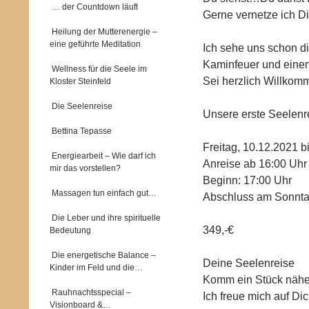
… der Countdown läuft
Gerne vernetze ich Di
Heilung der Mutterenergie –
eine geführte Meditation
Ich sehe uns schon 
Kaminfeuer und eine
Wellness für die Seele im
Sei herzlich Willkomm
Kloster Steinfeld
Die Seelenreise
Unsere erste Seelenre
Bettina Tepasse
Freitag, 10.12.2021 b
Energiearbeit – Wie darf ich
Anreise ab 16:00 Uhr
mir das vorstellen?
Beginn: 17:00 Uhr
Massagen tun einfach gut…
Abschluss am Sonnta
Die Leber und ihre spirituelle
349,-€
Bedeutung
Die energetische Balance –
Deine Seelenreise
Kinder im Feld und die…
Komm ein Stück näher
Rauhnachtsspecial –
Ich freue mich auf Dic
Visionboard &…