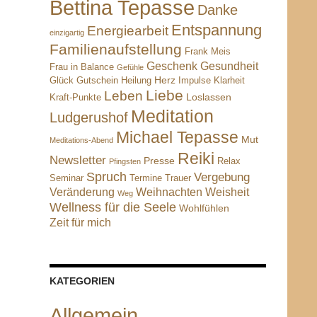
Bettina Tepasse
Danke
Entspannung
Energiearbeit
einzigartig
Familienaufstellung
Frank Meis
Geschenk
Gesundheit
Frau in Balance
Gefühle
Herz
Glück
Gutschein
Heilung
Impulse
Klarheit
Liebe
Leben
Loslassen
Kraft-Punkte
Meditation
Ludgerushof
Michael Tepasse
Mut
Meditations-Abend
Reiki
Newsletter
Presse
Relax
Pfingsten
Spruch
Vergebung
Seminar
Termine
Trauer
Veränderung
Weihnachten
Weisheit
Weg
Wellness für die Seele
Wohlfühlen
Zeit für mich
KATEGORIEN
Allgemein