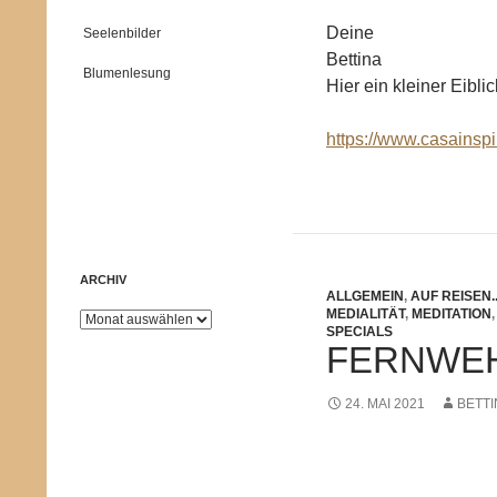
Deine
Seelenbilder
Bettina
Blumenlesung
Hier ein kleiner Eibl
https://www.casainspi
ARCHIV
ALLGEMEIN
,
AUF REISEN..
MEDIALITÄT
,
MEDITATION
Archiv
SPECIALS
FERNWE
24. MAI 2021
BETTI