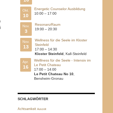
Energetic Counselor Ausbildung
Okt.
10:00
–
17:00
10
0
ResonanzRaum
Nov.
i
19:00
–
20:30
3
Wellness für die Seele im Kloster
Nov.
Steinfeld
13
17:00
–
14:30
Kloster Steinfeld
, Kall-Steinfeld
Welllness für die Seele - Intensiv im
Apr.
Le Petit Chateau
16
17:00
–
14:00
Le Petit Chateau No 10
,
Bensheim-Gronau
SCHLAGWÖRTER
Achtsamkeit
Auszeit