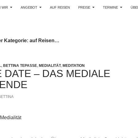
 WIR
ANGEBOT
AUF REISEN
PREISE
TERMINE
ÜBE
er Kategorie: auf Reisen…
.
,
BETTINA TEPASSE
,
MEDIALITÄT
,
MEDITATION
 DATE – DAS MEDIALE
ENDE
BETTINA
edialität