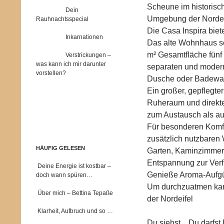
Scheune im historisch
Dein
Umgebung der Nordeif
Rauhnachtsspecial
Die Casa Inspira bie
Inkarnationen
Das alte Wohnhaus so
m² Gesamtfläche fünf 
Verstrickungen –
was kann ich mir darunter
separaten und modern
vorstellen?
Dusche oder Badew
Ein großer, gepflegte
Ruheraum und direkt
zum Austausch als a
Für besonderen Komfor
zusätzlich nutzbaren
HÄUFIG GELESEN
Garten, Kaminzimmer 
Entspannung zur Ver
Deine Energie ist kostbar –
Genieße Aroma-Aufgü
doch wann spüren…
Um durchzuatmen kan
Über mich – Bettina Tepaße
der Nordeifel
Klarheit, Aufbruch und so …
Du siehst…Du darfst 