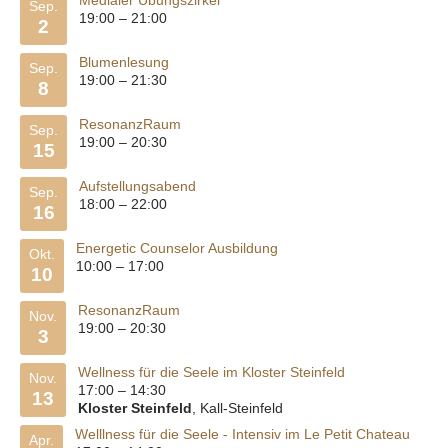
Medialer Übungszirkel
Sep.
19:00
–
21:00
2
Blumenlesung
Sep.
19:00
–
21:30
8
ResonanzRaum
Sep.
19:00
–
20:30
15
Aufstellungsabend
Sep.
18:00
–
22:00
16
Energetic Counselor Ausbildung
Okt.
10:00
–
17:00
10
ResonanzRaum
Nov.
19:00
–
20:30
3
Wellness für die Seele im Kloster Steinfeld
Nov.
17:00
–
14:30
13
Kloster Steinfeld
, Kall-Steinfeld
Welllness für die Seele - Intensiv im Le Petit Chateau
Apr.