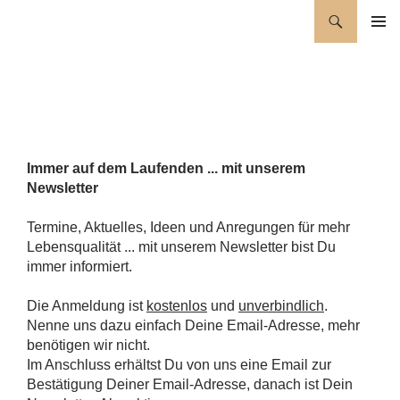
Zum
Suchen
Wellness für die Seele
Inhalt
PRIMÄR
springen
MENÜ
Immer auf dem Laufenden ... mit unserem
Newsletter
Termine, Aktuelles, Ideen und Anregungen für mehr
Lebensqualität ... mit unserem Newsletter bist Du
immer informiert.
Die Anmeldung ist
kostenlos
und
unverbindlich
.
Nenne uns dazu einfach Deine Email-Adresse, mehr
benötigen wir nicht.
Im Anschluss erhältst Du von uns eine Email zur
Bestätigung Deiner Email-Adresse, danach ist Dein