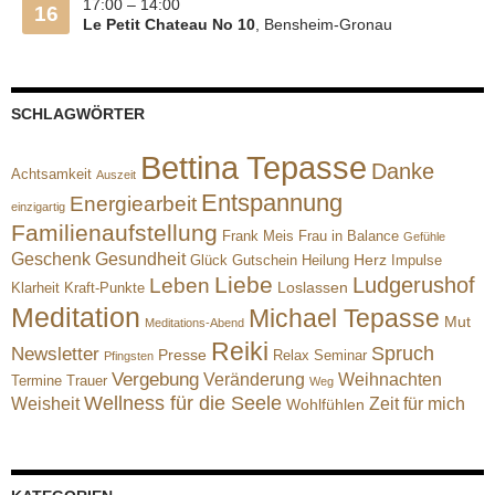
17:00
–
14:00
16
Le Petit Chateau No 10
, Bensheim-Gronau
SCHLAGWÖRTER
Bettina Tepasse
Danke
Achtsamkeit
Auszeit
Entspannung
Energiearbeit
einzigartig
Familienaufstellung
Frank Meis
Frau in Balance
Gefühle
Geschenk
Gesundheit
Herz
Glück
Gutschein
Heilung
Impulse
Liebe
Ludgerushof
Leben
Loslassen
Klarheit
Kraft-Punkte
Meditation
Michael Tepasse
Mut
Meditations-Abend
Reiki
Spruch
Newsletter
Presse
Relax
Seminar
Pfingsten
Vergebung
Veränderung
Weihnachten
Termine
Trauer
Weg
Wellness für die Seele
Weisheit
Zeit für mich
Wohlfühlen