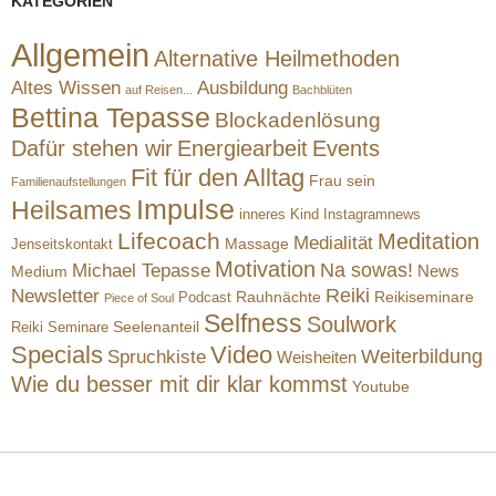
KATEGORIEN
Allgemein
Alternative Heilmethoden
Altes Wissen
Ausbildung
auf Reisen...
Bachblüten
Bettina Tepasse
Blockadenlösung
Dafür stehen wir
Energiearbeit
Events
Fit für den Alltag
Frau sein
Familienaufstellungen
Impulse
Heilsames
inneres Kind
Instagramnews
Lifecoach
Meditation
Medialität
Massage
Jenseitskontakt
Motivation
Na sowas!
Michael Tepasse
News
Medium
Reiki
Newsletter
Rauhnächte
Reikiseminare
Podcast
Piece of Soul
Selfness
Soulwork
Reiki Seminare
Seelenanteil
Specials
Video
Weiterbildung
Spruchkiste
Weisheiten
Wie du besser mit dir klar kommst
Youtube