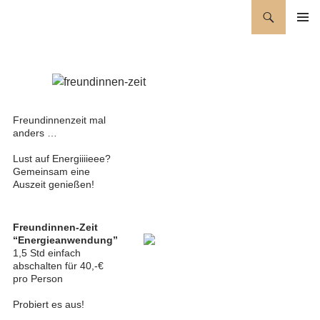
Zum
Suchen
Wellness für die Seele
Inhalt
PRIMÄR
springen
MENÜ
Freundinnenzeit mal
anders …
Lust auf Energiiiieee?
Gemeinsam eine
Auszeit genießen!
Freundinnen-Zeit
“Energieanwendung”
1,5 Std einfach
abschalten für 40,-€
pro Person
Probiert es aus!