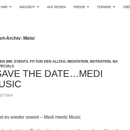
 WIR
ANGEBOT
AUF REISEN
PREISE
TERMINE
ÜBE
rt-Archiv: Meisi
EN WIR
,
EVENTS
,
FIT FÜR DEN ALLTAG
,
MEDITATION
,
MOTIVATION
,
NA
PECIALS
SAVE THE DATE…MEDI
USIC
BETTINA
ist es wieder soweit – Medi meets Music