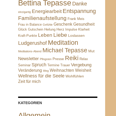
Bettina Tepasse
Danke
Entspannung
Energiearbeit
einzigartig
Familienaufstellung
Frank Meis
Geschenk
Gesundheit
Frau in Balance
Gefühle
Herz
Glück
Gutschein
Heilung
Impulse
Klarheit
Liebe
Leben
Loslassen
Kraft-Punkte
Meditation
Ludgerushof
Michael Tepasse
Mut
Meditations-Abend
Reiki
Newsletter
Presse
Relax
Pfingsten
Spruch
Vergebung
Seminar
Termine
Trauer
Veränderung
Weihnachten
Weisheit
Weg
Wellness für die Seele
Wohlfühlen
Zeit für mich
KATEGORIEN
Allgemein