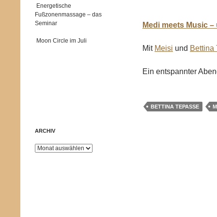
Energetische
Fußzonenmassage – das
Seminar
Medi meets Music –
Moon Circle im Juli
Mit
Meisi
und
Bettina
Ein entspannter Aben
BETTINA TEPASSE
M
ARCHIV
Archiv