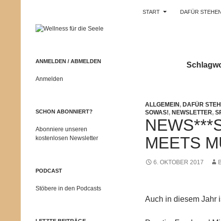
Suchen
Wellness für die Seele
START
DAFÜR STEHEN
Zum
Zentrum für
Persönlichkeitentwicklung,
Inhalt
Entspannung und seelische
springen
Gesundheit
ANMELDEN / ABMELDEN
Schlagwo
Anmelden
ALLGEMEIN
,
DAFÜR STEH
SCHON ABONNIERT?
SOWAS!
,
NEWSLETTER
,
S
NEWS***
Abonniere unseren
MEETS M
kostenlosen Newsletter
6. OKTOBER 2017
PODCAST
Stöbere in den Podcasts
Auch in diesem Jahr 
LETZTE BEITRÄGE