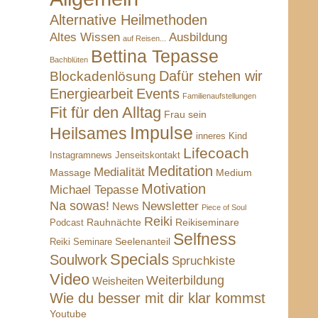
Alternative Heilmethoden
Altes Wissen
Ausbildung
auf Reisen...
Bettina Tepasse
Bachblüten
Dafür stehen wir
Blockadenlösung
Energiearbeit
Events
Familienaufstellungen
Fit für den Alltag
Frau sein
Impulse
Heilsames
inneres Kind
Lifecoach
Instagramnews
Jenseitskontakt
Meditation
Medialität
Massage
Medium
Motivation
Michael Tepasse
Na sowas!
Newsletter
News
Piece of Soul
Reiki
Rauhnächte
Reikiseminare
Podcast
Selfness
Reiki Seminare
Seelenanteil
Specials
Soulwork
Spruchkiste
Video
Weiterbildung
Weisheiten
Wie du besser mit dir klar kommst
Youtube