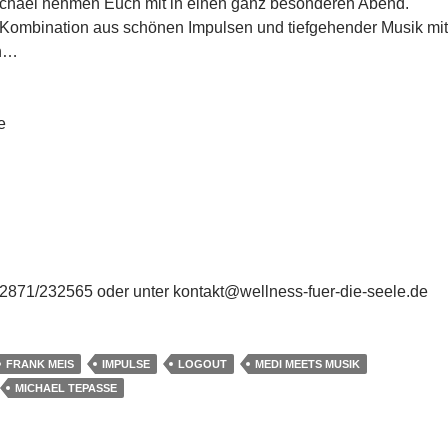
ichael nehmen Euch mit in einen ganz besonderen Abend.
 Kombination aus schönen Impulsen und tiefgehender Musik mit
en…
e
871/232565 oder unter kontakt@wellness-fuer-die-seele.de
FRANK MEIS
IMPULSE
LOGOUT
MEDI MEETS MUSIK
MICHAEL TEPASSE