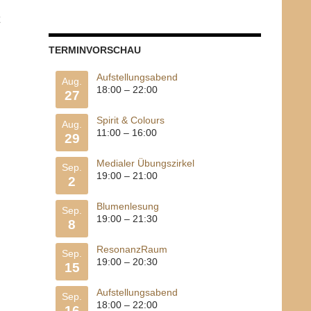
TERMINVORSCHAU
Aufstellungsabend
Aug.
18:00
–
22:00
27
Spirit & Colours
Aug.
11:00
–
16:00
29
Medialer Übungszirkel
Sep.
19:00
–
21:00
2
Blumenlesung
Sep.
19:00
–
21:30
8
ResonanzRaum
Sep.
19:00
–
20:30
15
Aufstellungsabend
Sep.
18:00
–
22:00
16