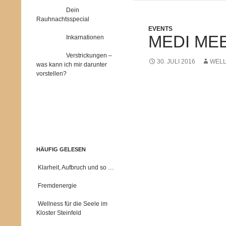
Dein
Rauhnachtsspecial
EVENTS
MEDI ME
Inkarnationen
Verstrickungen –
30. JULI 2016
WELL
was kann ich mir darunter
vorstellen?
HÄUFIG GELESEN
Klarheit, Aufbruch und so …
Fremdenergie
Wellness für die Seele im
Kloster Steinfeld