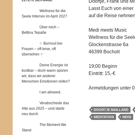
Doortje, Frank und M
Lasst Euch von einer
Wellness für die
auf die Reise nehm
Seele Intensiv im April 2027
Über mich –
Medi meets Music
Bettina Tepaße
Wellness für die Seel
✨ Burnout bei
Glockenstrasse 6a
Frauen – oft leise, oft
46399 Bocholt
übersehen ✨
Deine Energie ist
19:00 Beginn
kostbar – doch wann spüren
Eintritt: 15,-€
wir, dass wir anderer
Menschen Emotionen reiten?
Anmeldungen unter 02
I am allowed.
Verabschiede das
Alte aus 2025 – und starte
DOORTJE MAILLARD
neu durch
MEDITATION
MEISI
The Moment We
Stand