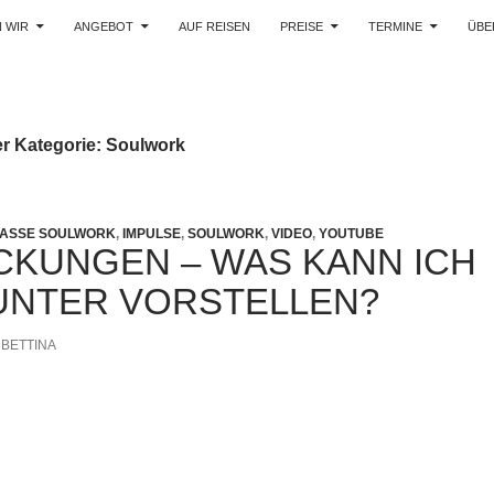
 WIR
ANGEBOT
AUF REISEN
PREISE
TERMINE
ÜBE
er Kategorie: Soulwork
PASSE SOULWORK
,
IMPULSE
,
SOULWORK
,
VIDEO
,
YOUTUBE
CKUNGEN – WAS KANN ICH
UNTER VORSTELLEN?
BETTINA