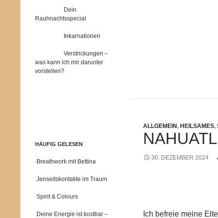
Dein
Rauhnachtsspecial
Inkarnationen
Verstrickungen –
was kann ich mir darunter
vorstellen?
ALLGEMEIN
,
HEILSAMES
,
NAHUATL
HÄUFIG GELESEN
30. DEZEMBER 2024
Breathwork mit Bettina
Jenseitskontakte im Traum
Spirit & Colours
Ich befreie meine Elt
Deine Energie ist kostbar –