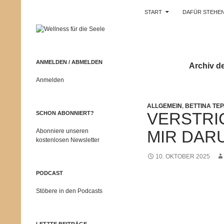
Suchen
Wellness für die Seele
START
DAFÜR STEHEN
Zum
Zentrum für
Persönlichkeitentwicklung,
Inhalt
Entspannung und seelische
springen
Gesundheit
ANMELDEN / ABMELDEN
Archiv d
Anmelden
ALLGEMEIN
,
BETTINA TE
VERSTRI
SCHON ABONNIERT?
Abonniere unseren
MIR DAR
kostenlosen Newsletter
10. OKTOBER 2025
PODCAST
Stöbere in den Podcasts
LETZTE BEITRÄGE