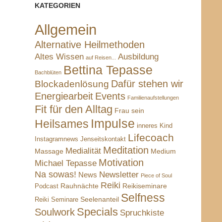
KATEGORIEN
Allgemein
Alternative Heilmethoden
Altes Wissen
Ausbildung
auf Reisen...
Bettina Tepasse
Bachblüten
Dafür stehen wir
Blockadenlösung
Energiearbeit
Events
Familienaufstellungen
Fit für den Alltag
Frau sein
Impulse
Heilsames
inneres Kind
Lifecoach
Instagramnews
Jenseitskontakt
Meditation
Medialität
Massage
Medium
Motivation
Michael Tepasse
Na sowas!
Newsletter
News
Piece of Soul
Reiki
Rauhnächte
Reikiseminare
Podcast
Selfness
Reiki Seminare
Seelenanteil
Specials
Soulwork
Spruchkiste