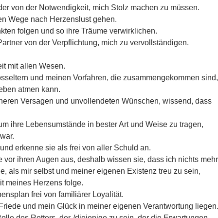
nder von der Notwendigkeit, mich Stolz machen zu müssen.
nen Wege nach Herzenslust gehen.
nkten folgen und so ihre Träume verwirklichen.
artner von der Verpflichtung, mich zu vervollständigen.
eit mit allen Wesen.
osseltern und meinen Vorfahren, die zusammengekommen sind,
Leben atmen kann.
früheren Versagen und unvollendeten Wünschen, wissend, dass
um ihre Lebensumstände in bester Art und Weise zu tragen,
war.
e und erkenne sie als frei von aller Schuld an.
e vor ihren Augen aus, deshalb wissen sie, dass ich nichts mehr
e, als mir selbst und meiner eigenen Existenz treu zu sein,
it meines Herzens folge.
ensplan frei von familiärer Loyalität.
 Friede und mein Glück in meiner eigenen Verantwortung liegen
Rolle des Retters, der-/diejenige zu sein, der die Erwartungen