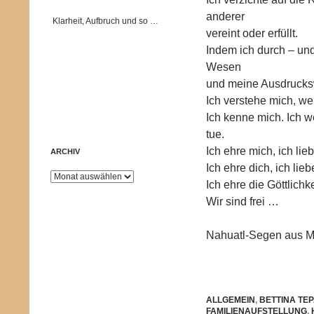
anderer
Klarheit, Aufbruch und so …
vereint oder erfüllt.
Indem ich durch – un
Wesen
und meine Ausdrucksw
Ich verstehe mich, we
Ich kenne mich. Ich w
tue.
Ich ehre mich, ich li
ARCHIV
Ich ehre dich, ich lie
Archiv
Ich ehre die Göttlichkei
Wir sind frei …
Nahuatl-Segen aus Me
ALLGEMEIN
,
BETTINA TE
FAMILIENAUFSTELLUNG
,