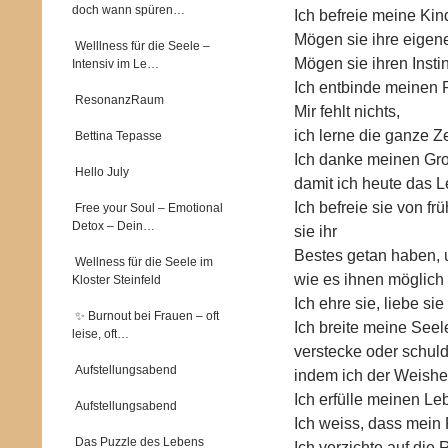
doch wann spüren…
Ich befreie meine Ki
Mögen sie ihre eige
Welllness für die Seele –
Mögen sie ihren Insti
Intensiv im Le…
Ich entbinde meinen P
ResonanzRaum
Mir fehlt nichts,
ich lerne die ganze Z
Bettina Tepasse
Ich danke meinen Gr
Hello July
damit ich heute das 
Ich befreie sie von 
Free your Soul – Emotional
Detox – Dein…
sie ihr
Bestes getan haben, 
Wellness für die Seele im
wie es ihnen möglich 
Kloster Steinfeld
Ich ehre sie, liebe si
✨ Burnout bei Frauen – oft
Ich breite meine Seel
leise, oft…
verstecke oder schuld
Aufstellungsabend
indem ich der Weishe
Ich erfülle meinen Leb
Aufstellungsabend
Ich weiss, dass mein
Das Puzzle des Lebens
Ich verzichte auf die 