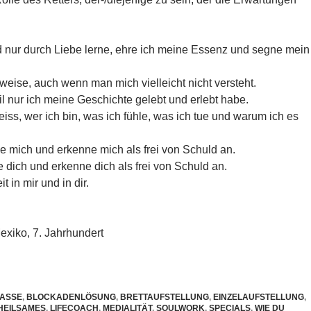
d nur durch Liebe lerne, ehre ich meine Essenz und segne mein
eise, auch wenn man mich vielleicht nicht versteht.
il nur ich meine Geschichte gelebt und erlebt habe.
eiss, wer ich bin, was ich fühle, was ich tue und warum ich es
ebe mich und erkenne mich als frei von Schuld an.
be dich und erkenne dich als frei von Schuld an.
t in mir und in dir.
xiko, 7. Jahrhundert
PASSE
,
BLOCKADENLÖSUNG
,
BRETTAUFSTELLUNG
,
EINZELAUFSTELLUNG
,
HEILSAMES
,
LIFECOACH
,
MEDIALITÄT
,
SOULWORK
,
SPECIALS
,
WIE DU