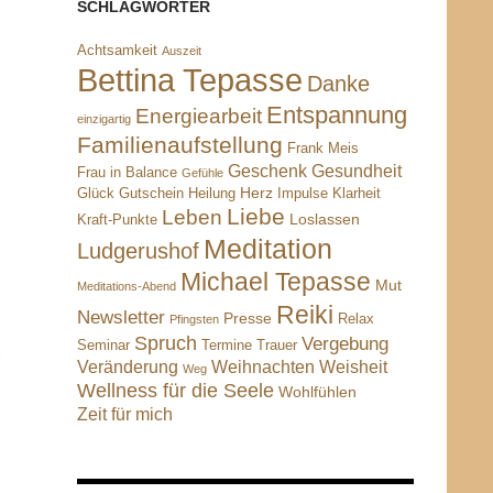
SCHLAGWÖRTER
Achtsamkeit
Auszeit
Bettina Tepasse
Danke
Entspannung
Energiearbeit
einzigartig
Familienaufstellung
Frank Meis
Geschenk
Gesundheit
Frau in Balance
Gefühle
Herz
Glück
Gutschein
Heilung
Impulse
Klarheit
Liebe
Leben
Loslassen
Kraft-Punkte
Meditation
Ludgerushof
Michael Tepasse
Mut
Meditations-Abend
Reiki
Newsletter
Presse
Relax
Pfingsten
Spruch
Vergebung
Seminar
Termine
Trauer
Veränderung
Weihnachten
Weisheit
Weg
Wellness für die Seele
Wohlfühlen
Zeit für mich
.