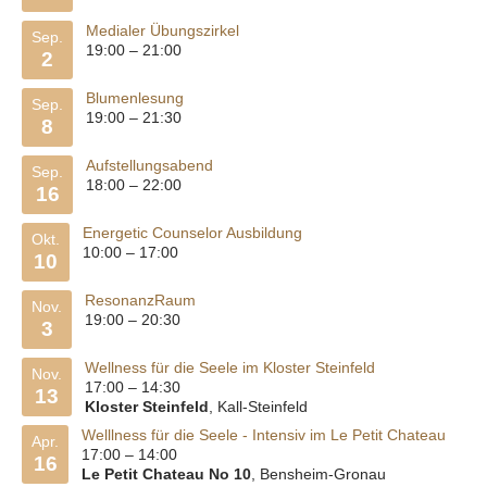
Medialer Übungszirkel
Sep.
19:00
–
21:00
2
Blumenlesung
Sep.
19:00
–
21:30
8
Aufstellungsabend
Sep.
18:00
–
22:00
16
Energetic Counselor Ausbildung
Okt.
10:00
–
17:00
10
ResonanzRaum
Nov.
19:00
–
20:30
3
Wellness für die Seele im Kloster Steinfeld
Nov.
17:00
–
14:30
13
Kloster Steinfeld
, Kall-Steinfeld
Welllness für die Seele - Intensiv im Le Petit Chateau
Apr.
17:00
–
14:00
16
Le Petit Chateau No 10
, Bensheim-Gronau