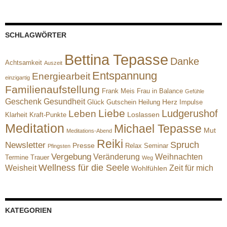
SCHLAGWÖRTER
Bettina Tepasse
Danke
Achtsamkeit
Auszeit
Entspannung
Energiearbeit
einzigartig
Familienaufstellung
Frank Meis
Frau in Balance
Gefühle
Geschenk
Gesundheit
Herz
Glück
Gutschein
Heilung
Impulse
Liebe
Ludgerushof
Leben
Loslassen
Klarheit
Kraft-Punkte
Meditation
Michael Tepasse
Mut
Meditations-Abend
Reiki
Spruch
Newsletter
Presse
Relax
Seminar
Pfingsten
Vergebung
Veränderung
Weihnachten
Termine
Trauer
Weg
Wellness für die Seele
Weisheit
Zeit für mich
Wohlfühlen
KATEGORIEN