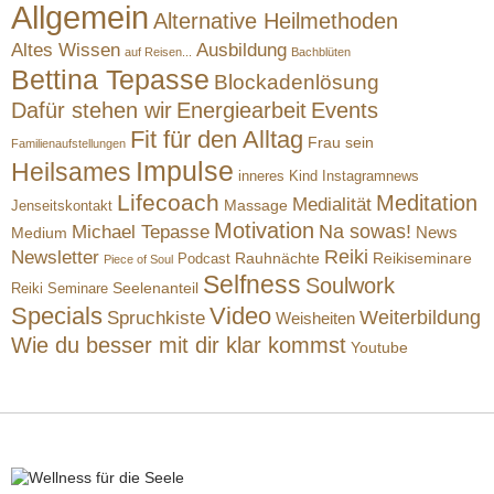
Allgemein
Alternative Heilmethoden
Altes Wissen
Ausbildung
auf Reisen...
Bachblüten
Bettina Tepasse
Blockadenlösung
Dafür stehen wir
Energiearbeit
Events
Fit für den Alltag
Frau sein
Familienaufstellungen
Impulse
Heilsames
inneres Kind
Instagramnews
Lifecoach
Meditation
Medialität
Massage
Jenseitskontakt
Motivation
Na sowas!
Michael Tepasse
News
Medium
Reiki
Newsletter
Rauhnächte
Reikiseminare
Podcast
Piece of Soul
Selfness
Soulwork
Reiki Seminare
Seelenanteil
Specials
Video
Weiterbildung
Spruchkiste
Weisheiten
Wie du besser mit dir klar kommst
Youtube