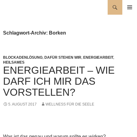
Zum
Suchen
Wellness für die Seele
Inhalt
PRIMÄR
springen
MENÜ
Schlagwort-Archiv: Borken
BLOCKADENLÖSUNG
,
DAFÜR STEHEN WIR
,
ENERGIEARBEIT
,
HEILSAMES
ENERGIEARBEIT – WIE
DARF ICH MIR DAS
VORSTELLEN?
5. AUGUST 2017
WELLNESS FÜR DIE SEELE
Was ist das genau und warum sollte es wirken?