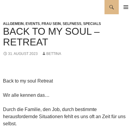
Zum
Suchen
Wellness für die Seele
Inhalt
PRIMÄR
springen
MENÜ
ALLGEMEIN
,
EVENTS
,
FRAU SEIN
,
SELFNESS
,
SPECIALS
BACK TO MY SOUL –
RETREAT
31. AUGUST 2023
BETTINA
Back to my soul Retreat
Wir alle kennen das…
Durch die Familie, den Job, durch bestimmte
herausfordernde Situationen fehlt es uns oft an Zeit für uns
selbst.