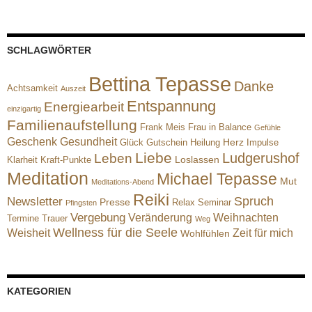
SCHLAGWÖRTER
Bettina Tepasse
Danke
Achtsamkeit
Auszeit
Entspannung
Energiearbeit
einzigartig
Familienaufstellung
Frank Meis
Frau in Balance
Gefühle
Geschenk
Gesundheit
Herz
Glück
Gutschein
Heilung
Impulse
Liebe
Ludgerushof
Leben
Loslassen
Klarheit
Kraft-Punkte
Meditation
Michael Tepasse
Mut
Meditations-Abend
Reiki
Spruch
Newsletter
Presse
Relax
Seminar
Pfingsten
Vergebung
Veränderung
Weihnachten
Termine
Trauer
Weg
Wellness für die Seele
Weisheit
Zeit für mich
Wohlfühlen
KATEGORIEN