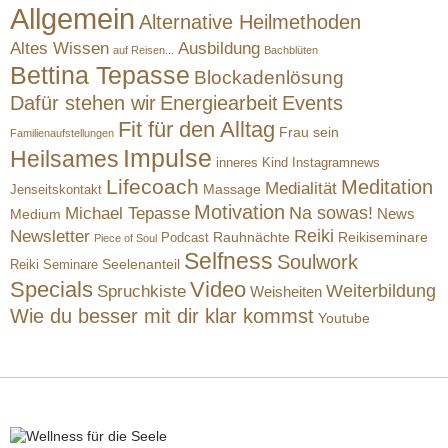
Allgemein
Alternative Heilmethoden
Altes Wissen
Ausbildung
auf Reisen...
Bachblüten
Bettina Tepasse
Blockadenlösung
Dafür stehen wir
Energiearbeit
Events
Fit für den Alltag
Frau sein
Familienaufstellungen
Impulse
Heilsames
inneres Kind
Instagramnews
Lifecoach
Meditation
Medialität
Massage
Jenseitskontakt
Motivation
Na sowas!
Michael Tepasse
News
Medium
Reiki
Newsletter
Rauhnächte
Reikiseminare
Podcast
Piece of Soul
Selfness
Soulwork
Reiki Seminare
Seelenanteil
Specials
Video
Weiterbildung
Spruchkiste
Weisheiten
Wie du besser mit dir klar kommst
Youtube