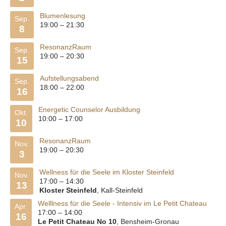
Blumenlesung
Sep.
19:00
–
21:30
8
ResonanzRaum
Sep.
19:00
–
20:30
15
Aufstellungsabend
Sep.
18:00
–
22:00
16
Energetic Counselor Ausbildung
Okt.
10:00
–
17:00
10
ResonanzRaum
Nov.
19:00
–
20:30
3
Wellness für die Seele im Kloster Steinfeld
Nov.
17:00
–
14:30
13
Kloster Steinfeld
, Kall-Steinfeld
Welllness für die Seele - Intensiv im Le Petit Chateau
Apr.
17:00
–
14:00
16
Le Petit Chateau No 10
, Bensheim-Gronau