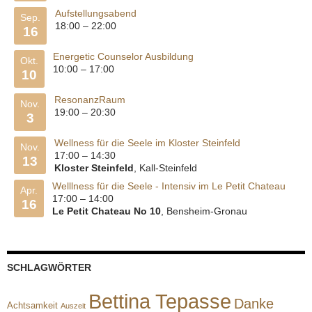
Aufstellungsabend
Sep.
18:00
–
22:00
16
Energetic Counselor Ausbildung
Okt.
10:00
–
17:00
10
ResonanzRaum
Nov.
19:00
–
20:30
3
Wellness für die Seele im Kloster Steinfeld
Nov.
17:00
–
14:30
13
Kloster Steinfeld
, Kall-Steinfeld
Welllness für die Seele - Intensiv im Le Petit Chateau
Apr.
17:00
–
14:00
16
Le Petit Chateau No 10
, Bensheim-Gronau
SCHLAGWÖRTER
Bettina Tepasse
Danke
Achtsamkeit
Auszeit