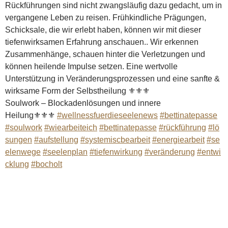
Rückführungen sind nicht zwangsläufig dazu gedacht, um in
vergangene Leben zu reisen. Frühkindliche Prägungen,
Schicksale, die wir erlebt haben, können wir mit dieser
tiefenwirksamen Erfahrung anschauen.. Wir erkennen
Zusammenhänge, schauen hinter die Verletzungen und
können heilende Impulse setzen. Eine wertvolle
Unterstützung in Veränderungsprozessen und eine sanfte &
wirksame Form der Selbstheilung ⚜️⚜️⚜️
Soulwork – Blockadenlösungen und innere
Heilung⚜️⚜️⚜️
#wellnessfuerdieseelenews
#bettinatepasse
#soulwork
#wiearbeiteich
#bettinatepasse
#rückführung
#lö
sungen
#aufstellung
#systemiscbearbeit
#energiearbeit
#se
elenwege
#seelenplan
#tiefenwirkung
#veränderung
#entwi
cklung
#bocholt