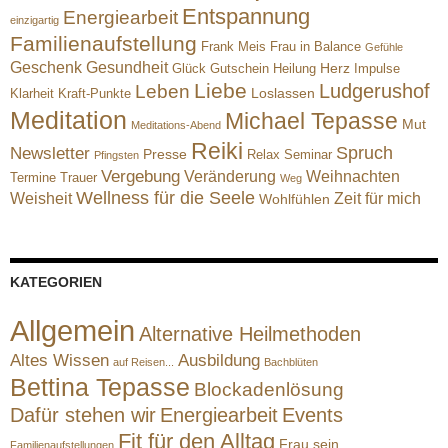
Entspannung
Energiearbeit
einzigartig
Familienaufstellung
Frank Meis
Frau in Balance
Gefühle
Geschenk
Gesundheit
Herz
Glück
Gutschein
Heilung
Impulse
Liebe
Ludgerushof
Leben
Loslassen
Klarheit
Kraft-Punkte
Meditation
Michael Tepasse
Mut
Meditations-Abend
Reiki
Spruch
Newsletter
Presse
Relax
Seminar
Pfingsten
Vergebung
Veränderung
Weihnachten
Termine
Trauer
Weg
Wellness für die Seele
Weisheit
Zeit für mich
Wohlfühlen
KATEGORIEN
Allgemein
Alternative Heilmethoden
Altes Wissen
Ausbildung
auf Reisen...
Bachblüten
Bettina Tepasse
Blockadenlösung
Dafür stehen wir
Energiearbeit
Events
Fit für den Alltag
Frau sein
Familienaufstellungen