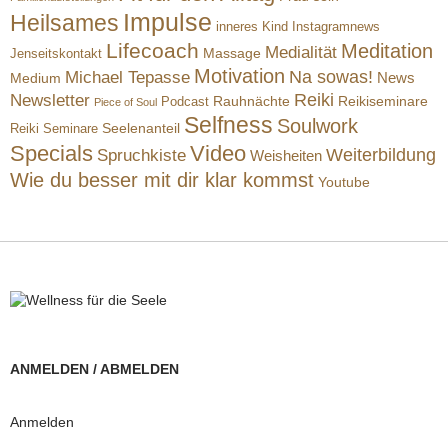
Impulse
Heilsames
inneres Kind
Instagramnews
Lifecoach
Meditation
Medialität
Massage
Jenseitskontakt
Motivation
Na sowas!
Michael Tepasse
News
Medium
Reiki
Newsletter
Rauhnächte
Reikiseminare
Podcast
Piece of Soul
Selfness
Soulwork
Reiki Seminare
Seelenanteil
Specials
Video
Weiterbildung
Spruchkiste
Weisheiten
Wie du besser mit dir klar kommst
Youtube
ANMELDEN / ABMELDEN
Anmelden