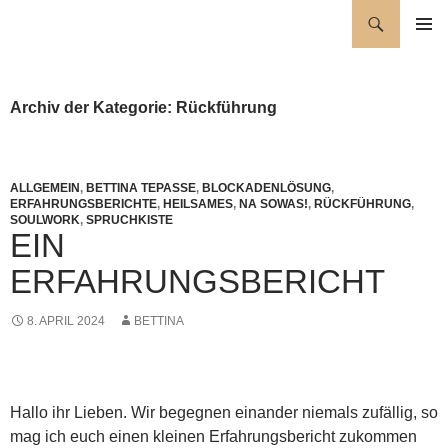
Zum
Suchen
Wellness für die Seele
Inhalt
PRIMÄR
springen
MENÜ
Archiv der Kategorie: Rückführung
ALLGEMEIN
,
BETTINA TEPASSE
,
BLOCKADENLÖSUNG
,
ERFAHRUNGSBERICHTE
,
HEILSAMES
,
NA SOWAS!
,
RÜCKFÜHRUNG
,
SOULWORK
,
SPRUCHKISTE
EIN
ERFAHRUNGSBERICHT
8. APRIL 2024
BETTINA
Hallo ihr Lieben. Wir begegnen einander niemals zufällig, so
mag ich euch einen kleinen Erfahrungsbericht zukommen