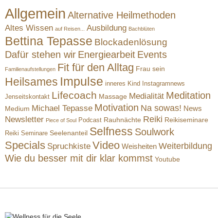
Allgemein
Alternative Heilmethoden
Altes Wissen
Ausbildung
auf Reisen...
Bachblüten
Bettina Tepasse
Blockadenlösung
Dafür stehen wir
Energiearbeit
Events
Fit für den Alltag
Frau sein
Familienaufstellungen
Impulse
Heilsames
inneres Kind
Instagramnews
Lifecoach
Meditation
Medialität
Massage
Jenseitskontakt
Motivation
Na sowas!
Michael Tepasse
News
Medium
Reiki
Newsletter
Rauhnächte
Reikiseminare
Podcast
Piece of Soul
Selfness
Soulwork
Reiki Seminare
Seelenanteil
Specials
Video
Weiterbildung
Spruchkiste
Weisheiten
Wie du besser mit dir klar kommst
Youtube