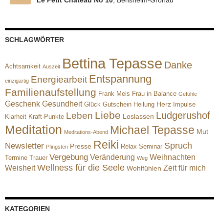
Le Petit Chateau No 10
, Bensheim-Gronau
SCHLAGWÖRTER
Bettina Tepasse
Danke
Achtsamkeit
Auszeit
Entspannung
Energiearbeit
einzigartig
Familienaufstellung
Frank Meis
Frau in Balance
Gefühle
Geschenk
Gesundheit
Herz
Glück
Gutschein
Heilung
Impulse
Liebe
Ludgerushof
Leben
Loslassen
Klarheit
Kraft-Punkte
Meditation
Michael Tepasse
Mut
Meditations-Abend
Reiki
Spruch
Newsletter
Presse
Relax
Seminar
Pfingsten
Vergebung
Veränderung
Weihnachten
Termine
Trauer
Weg
Wellness für die Seele
Weisheit
Zeit für mich
Wohlfühlen
KATEGORIEN