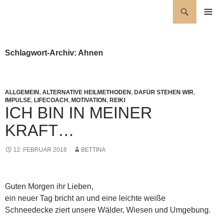
Zum
Suchen
Wellness für die Seele
Inhalt
PRIMÄR
springen
MENÜ
Schlagwort-Archiv: Ahnen
ALLGEMEIN
,
ALTERNATIVE HEILMETHODEN
,
DAFÜR STEHEN WIR
,
IMPULSE
,
LIFECOACH
,
MOTIVATION
,
REIKI
ICH BIN IN MEINER
KRAFT…
12. FEBRUAR 2018
BETTINA
Guten Morgen ihr Lieben,
ein neuer Tag bricht an und eine leichte weiße
Schneedecke ziert unsere Wälder, Wiesen und Umgebung.