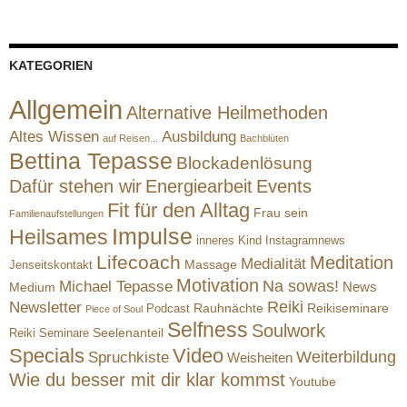
KATEGORIEN
Allgemein
Alternative Heilmethoden
Altes Wissen
Ausbildung
auf Reisen...
Bachblüten
Bettina Tepasse
Blockadenlösung
Dafür stehen wir
Energiearbeit
Events
Fit für den Alltag
Frau sein
Familienaufstellungen
Impulse
Heilsames
inneres Kind
Instagramnews
Lifecoach
Meditation
Medialität
Massage
Jenseitskontakt
Motivation
Na sowas!
Michael Tepasse
News
Medium
Reiki
Newsletter
Rauhnächte
Reikiseminare
Podcast
Piece of Soul
Selfness
Soulwork
Reiki Seminare
Seelenanteil
Specials
Video
Weiterbildung
Spruchkiste
Weisheiten
Wie du besser mit dir klar kommst
Youtube