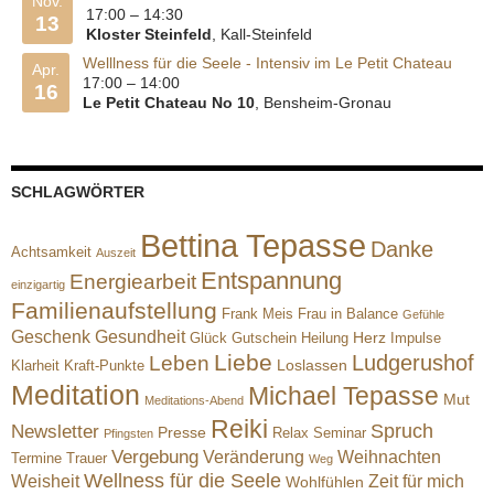
Nov.
17:00
–
14:30
13
Kloster Steinfeld
, Kall-Steinfeld
Welllness für die Seele - Intensiv im Le Petit Chateau
Apr.
17:00
–
14:00
16
Le Petit Chateau No 10
, Bensheim-Gronau
SCHLAGWÖRTER
Bettina Tepasse
Danke
Achtsamkeit
Auszeit
Entspannung
Energiearbeit
einzigartig
Familienaufstellung
Frank Meis
Frau in Balance
Gefühle
Geschenk
Gesundheit
Herz
Glück
Gutschein
Heilung
Impulse
Liebe
Ludgerushof
Leben
Loslassen
Klarheit
Kraft-Punkte
Meditation
Michael Tepasse
Mut
Meditations-Abend
Reiki
Spruch
Newsletter
Presse
Relax
Seminar
Pfingsten
Vergebung
Veränderung
Weihnachten
Termine
Trauer
Weg
Wellness für die Seele
Weisheit
Zeit für mich
Wohlfühlen