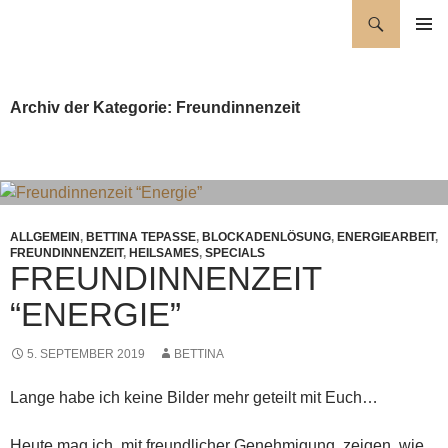
Zum
Suchen
Wellness für die Seele
Inhalt
PRIMÄR
springen
MENÜ
Archiv der Kategorie: Freundinnenzeit
ALLGEMEIN
,
BETTINA TEPASSE
,
BLOCKADENLÖSUNG
,
ENERGIEARBEIT
,
FREUNDINNENZEIT
,
HEILSAMES
,
SPECIALS
FREUNDINNENZEIT
“ENERGIE”
5. SEPTEMBER 2019
BETTINA
Lange habe ich keine Bilder mehr geteilt mit Euch…
Heute mag ich, mit freundlicher Genehmigung, zeigen, wie