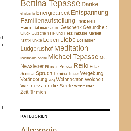
Bettina Tepasse
Danke
Entspannung
Energiearbeit
einzigartig
Familienaufstellung
Frank Meis
Geschenk
Gesundheit
Frau in Balance
Gefühle
Herz
Glück
Gutschein
Heilung
Impulse
Klarheit
rd
Liebe
Leben
Loslassen
Kraft-Punkte
en
Meditation
Ludgerushof
Michael Tepasse
Mut
Meditations-Abend
Reiki
Newsletter
Presse
Relax
Pfingsten
Spruch
Vergebung
Seminar
Termine
Trauer
Veränderung
Weihnachten
Weisheit
Weg
Wellness für die Seele
Wohlfühlen
Zeit für mich
uf
KATEGORIEN
Allgemein