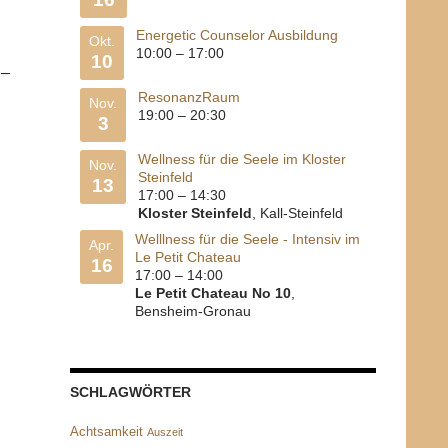
Energetic Counselor Ausbildung
Okt.
10:00
–
17:00
10
 –
ResonanzRaum
Nov.
19:00
–
20:30
3
Wellness für die Seele im Kloster
Nov.
Steinfeld
13
17:00
–
14:30
Kloster Steinfeld
, Kall-Steinfeld
Welllness für die Seele - Intensiv im
Apr.
Le Petit Chateau
16
17:00
–
14:00
Le Petit Chateau No 10
,
Bensheim-Gronau
SCHLAGWÖRTER
Achtsamkeit
Auszeit