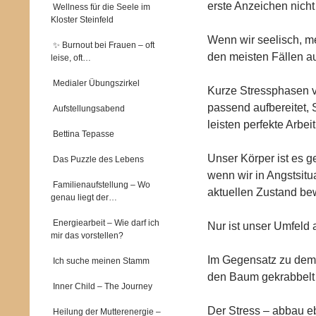
erste Anzeichen nicht
Wellness für die Seele im
Kloster Steinfeld
Wenn wir seelisch, me
✨ Burnout bei Frauen – oft
den meisten Fällen au
leise, oft…
Medialer Übungszirkel
Kurze Stressphasen v
passend aufbereitet
Aufstellungsabend
leisten perfekte Arbeit
Bettina Tepasse
Unser Körper ist es g
Das Puzzle des Lebens
wenn wir in Angstsitu
Familienaufstellung – Wo
aktuellen Zustand bew
genau liegt der…
Energiearbeit – Wie darf ich
Nur ist unser Umfeld a
mir das vorstellen?
Im Gegensatz zu dem S
Ich suche meinen Stamm
den Baum gekrabbelt s
Inner Child – The Journey
Der Stress – abbau e
Heilung der Mutterenergie –