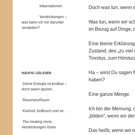
Inkarnationen
Doch was tun, wenn es
Verstrickungen –
Was tun, wenn wir sch
was kann ich mir darunter
vorstellen?
im Bezug auf Dinge, 
Eine kleine Erklärun
Zustand, des „zu viel 
Tinnitus, zum Hörstur
Ha – wirst Du sagen Mi
HÄUFIG GELESEN
haben?
Deine Energie ist kostbar –
doch wann spüren…
Eine ganze Menge.
ResonanzRaum
Ich bin der Meinung, 
Klarheit, Aufbruch und so …
„bilden“, wenn wir de
The healing circle…
Verstrickungen lösen
Das heißt, wenn wir n