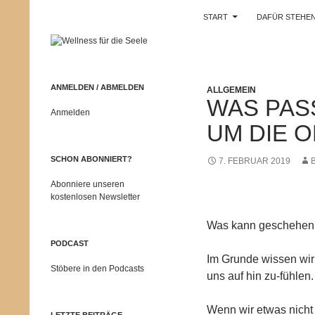
Suchen
Wellness für die Seele
START
DAFÜR STEHEN
Zum
Zentrum für
Persönlichkeitentwicklung,
Inhalt
Entspannung und seelische
springen
Gesundheit
ANMELDEN / ABMELDEN
ALLGEMEIN
WAS PASS
Anmelden
UM DIE 
SCHON ABONNIERT?
7. FEBRUAR 2019
Abonniere unseren
kostenlosen Newsletter
Was kann geschehen, 
PODCAST
Im Grunde wissen wir 
Stöbere in den Podcasts
uns auf hin zu-fühlen.
Wenn wir etwas nicht 
LETZTE BEITRÄGE