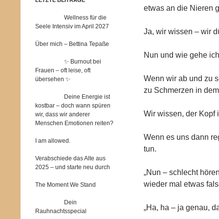
etwas an die Nieren 
Wellness für die
Seele Intensiv im April 2027
Ja, wir wissen – wir d
Über mich – Bettina Tepaße
Nun und wie gehe ich
✨ Burnout bei
Frauen – oft leise, oft
Wenn wir ab und zu s
übersehen ✨
zu Schmerzen in dem
Deine Energie ist
kostbar – doch wann spüren
Wir wissen, der Kopf
wir, dass wir anderer
Menschen Emotionen reiten?
Wenn es uns dann rege
I am allowed.
tun.
Verabschiede das Alte aus
2025 – und starte neu durch
„Nun – schlecht höre
wieder mal etwas fals
The Moment We Stand
Dein
„Ha, ha – ja genau, da
Rauhnachtsspecial