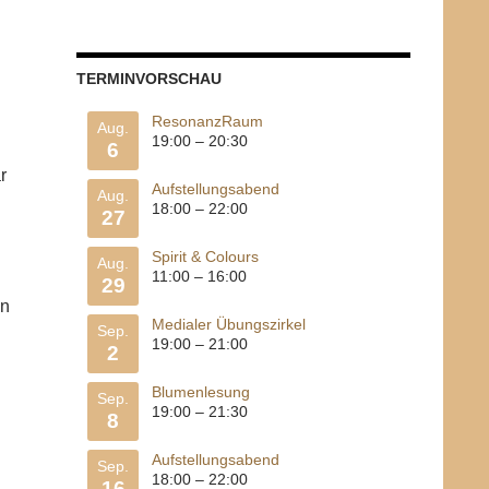
TERMINVORSCHAU
ResonanzRaum
Aug.
19:00
–
20:30
6
r
Aufstellungsabend
Aug.
18:00
–
22:00
27
Spirit & Colours
Aug.
11:00
–
16:00
29
an
Medialer Übungszirkel
Sep.
19:00
–
21:00
2
Blumenlesung
Sep.
19:00
–
21:30
8
Aufstellungsabend
Sep.
18:00
–
22:00
16