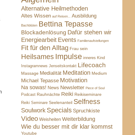
Alternative Heilmethoden
Altes Wissen
Ausbildung
auf Reisen...
s
Bettina Tepasse
Bachblüten
Dafür stehen wir
Blockadenlösung
Energiearbeit
Events
Familienaufstellungen
Fit für den Alltag
Frau sein
Impulse
Heilsames
inneres Kind
Lifecoach
Instagramnews
Jenseitskontakt
Meditation
Medialität
Massage
Medium
Motivation
Michael Tepasse
Na sowas!
Newsletter
News
Piece of Soul
n
Reiki
Rauhnächte
Reikiseminare
Podcast
Selfness
Reiki Seminare
Seelenanteil
Specials
Soulwork
Spruchkiste
Video
Weiterbildung
Weisheiten
Wie du besser mit dir klar kommst
Youtube