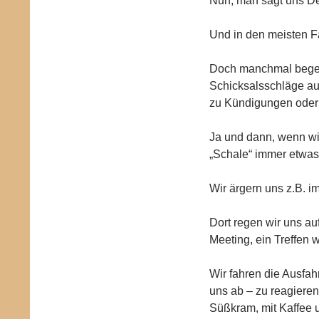
Nun, man sagt uns Deu
Und in den meisten F
Doch manchmal begegn
Schicksalsschläge a
zu Kündigungen oder
Ja und dann, wenn wir 
„Schale“ immer etwas
Wir ärgern uns z.B. im
Dort regen wir uns auf
Meeting, ein Treffen w
Wir fahren die Ausfahr
uns ab – zu reagiere
Süßkram, mit Kaffee