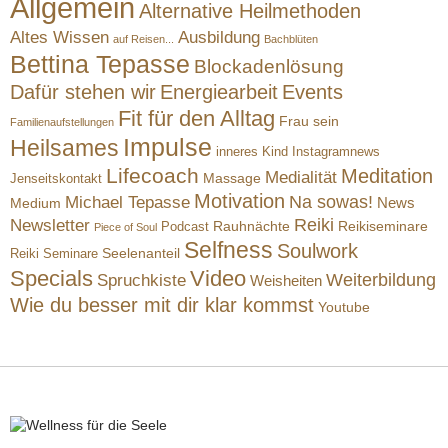
Allgemein
Alternative Heilmethoden
Altes Wissen
Ausbildung
auf Reisen...
Bachblüten
Bettina Tepasse
Blockadenlösung
Dafür stehen wir
Energiearbeit
Events
Fit für den Alltag
Frau sein
Familienaufstellungen
Impulse
Heilsames
inneres Kind
Instagramnews
Lifecoach
Meditation
Medialität
Massage
Jenseitskontakt
Motivation
Na sowas!
Michael Tepasse
News
Medium
Reiki
Newsletter
Rauhnächte
Reikiseminare
Podcast
Piece of Soul
Selfness
Soulwork
Reiki Seminare
Seelenanteil
Specials
Video
Weiterbildung
Spruchkiste
Weisheiten
Wie du besser mit dir klar kommst
Youtube