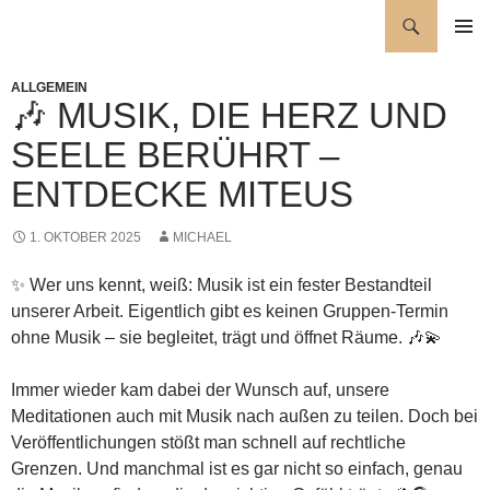
Zum
Suchen
Wellness für die Seele
Inhalt
PRIMÄR
springen
MENÜ
ALLGEMEIN
🎶 MUSIK, DIE HERZ UND
SEELE BERÜHRT –
ENTDECKE MITEUS
1. OKTOBER 2025
MICHAEL
✨ Wer uns kennt, weiß: Musik ist ein fester Bestandteil
unserer Arbeit. Eigentlich gibt es keinen Gruppen-Termin
ohne Musik – sie begleitet, trägt und öffnet Räume. 🎶💫
Immer wieder kam dabei der Wunsch auf, unsere
Meditationen auch mit Musik nach außen zu teilen. Doch bei
Veröffentlichungen stößt man schnell auf rechtliche
Grenzen. Und manchmal ist es gar nicht so einfach, genau