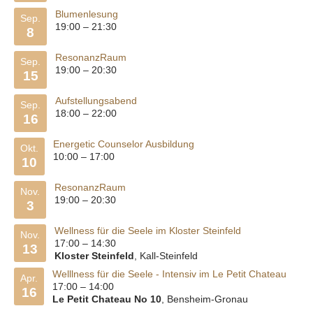
Blumenlesung
Sep.
19:00
–
21:30
8
ResonanzRaum
Sep.
19:00
–
20:30
15
Aufstellungsabend
Sep.
18:00
–
22:00
16
Energetic Counselor Ausbildung
Okt.
10:00
–
17:00
10
ResonanzRaum
Nov.
19:00
–
20:30
3
Wellness für die Seele im Kloster Steinfeld
Nov.
17:00
–
14:30
13
Kloster Steinfeld
, Kall-Steinfeld
Welllness für die Seele - Intensiv im Le Petit Chateau
Apr.
17:00
–
14:00
16
Le Petit Chateau No 10
, Bensheim-Gronau