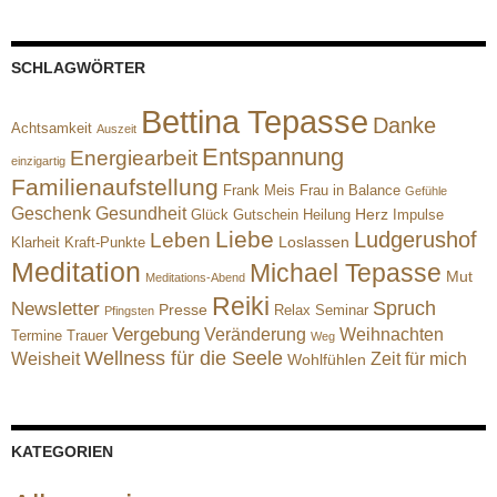
SCHLAGWÖRTER
Bettina Tepasse
Danke
Achtsamkeit
Auszeit
Entspannung
Energiearbeit
einzigartig
Familienaufstellung
Frank Meis
Frau in Balance
Gefühle
Geschenk
Gesundheit
Herz
Glück
Gutschein
Heilung
Impulse
Liebe
Ludgerushof
Leben
Loslassen
Klarheit
Kraft-Punkte
Meditation
Michael Tepasse
Mut
Meditations-Abend
Reiki
Spruch
Newsletter
Presse
Relax
Seminar
Pfingsten
Vergebung
Veränderung
Weihnachten
Termine
Trauer
Weg
Wellness für die Seele
Weisheit
Zeit für mich
Wohlfühlen
KATEGORIEN