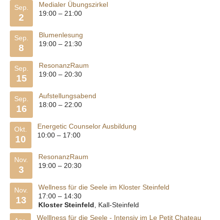
Medialer Übungszirkel
Sep.
19:00
–
21:00
2
Blumenlesung
Sep.
19:00
–
21:30
8
ResonanzRaum
Sep.
19:00
–
20:30
15
Aufstellungsabend
Sep.
18:00
–
22:00
16
Energetic Counselor Ausbildung
Okt.
10:00
–
17:00
10
ResonanzRaum
Nov.
19:00
–
20:30
3
Wellness für die Seele im Kloster Steinfeld
Nov.
17:00
–
14:30
13
Kloster Steinfeld
, Kall-Steinfeld
Welllness für die Seele - Intensiv im Le Petit Chateau