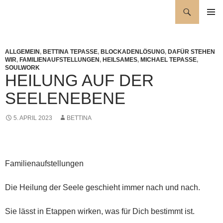
Zum
Suchen
Wellness für die Seele
Inhalt
PRIMÄR
springen
MENÜ
ALLGEMEIN
,
BETTINA TEPASSE
,
BLOCKADENLÖSUNG
,
DAFÜR STEHEN
WIR
,
FAMILIENAUFSTELLUNGEN
,
HEILSAMES
,
MICHAEL TEPASSE
,
SOULWORK
HEILUNG AUF DER
SEELENEBENE
5. APRIL 2023
BETTINA
Familienaufstellungen
Die Heilung der Seele geschieht immer nach und nach.
Sie lässt in Etappen wirken, was für Dich bestimmt ist.