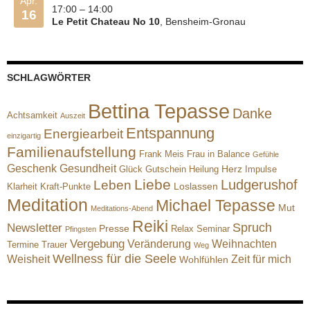
Apr.
17:00
–
14:00
16
Le Petit Chateau No 10
, Bensheim-Gronau
SCHLAGWÖRTER
Bettina Tepasse
Danke
Achtsamkeit
Auszeit
Entspannung
Energiearbeit
einzigartig
Familienaufstellung
Frank Meis
Frau in Balance
Gefühle
Geschenk
Gesundheit
Herz
Glück
Gutschein
Heilung
Impulse
Liebe
Ludgerushof
Leben
Loslassen
Klarheit
Kraft-Punkte
Meditation
Michael Tepasse
Mut
Meditations-Abend
Reiki
Spruch
Newsletter
Presse
Relax
Seminar
Pfingsten
Vergebung
Veränderung
Weihnachten
Termine
Trauer
Weg
Wellness für die Seele
Weisheit
Zeit für mich
Wohlfühlen