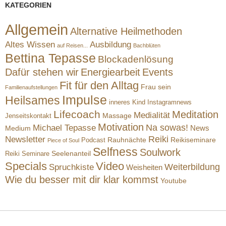
KATEGORIEN
Allgemein
Alternative Heilmethoden
Altes Wissen
Ausbildung
auf Reisen...
Bachblüten
Bettina Tepasse
Blockadenlösung
Dafür stehen wir
Energiearbeit
Events
Fit für den Alltag
Frau sein
Familienaufstellungen
Impulse
Heilsames
inneres Kind
Instagramnews
Lifecoach
Meditation
Medialität
Massage
Jenseitskontakt
Motivation
Na sowas!
Michael Tepasse
News
Medium
Reiki
Newsletter
Rauhnächte
Reikiseminare
Podcast
Piece of Soul
Selfness
Soulwork
Reiki Seminare
Seelenanteil
Specials
Video
Weiterbildung
Spruchkiste
Weisheiten
Wie du besser mit dir klar kommst
Youtube