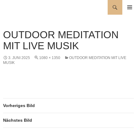
Zum
Suchen
Wellness für die Seele
Inhalt
PRIMÄR
springen
MENÜ
OUTDOOR MEDITATION
MIT LIVE MUSIK
3. JUNI 2025
1080 × 1350
OUTDOOR MEDITATION MIT LIVE
MUSIK
Vorheriges Bild
Nächstes Bild